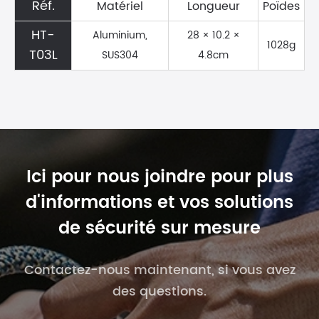
Réf.
Matériel
Longueur
Poïdes
HT-
Aluminium,
28 × 10.2 ×
1028g
T03L
SUS304
4.8cm
Ici pour nous joindre pour plus
d'informations et vos solutions
de sécurité sur mesure
Contactez-nous maintenant, si vous avez
des questions.