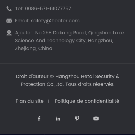
Tel:
0086-571-61077757

Email:
safety@hoater.com

Ajouter:
No.268 Dakang Road, Qingshan Lake

Science And Technology City, Hangzhou,
Zhejiang, China
Droit d'auteur ©
Hangzhou Hetai Security &
Protection Co.,Ltd.
Tous droits réservés.
Plan du site
Politique de confidentialité



