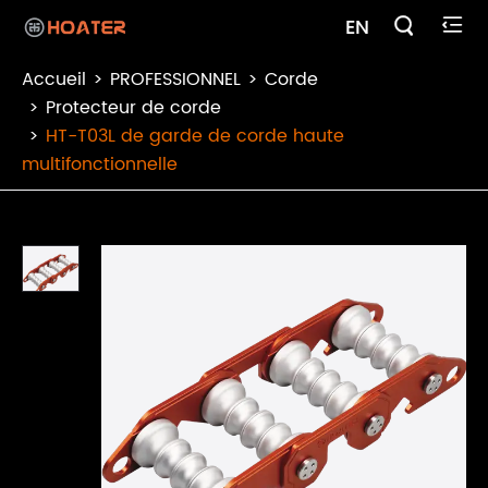

EN

Accueil
PROFESSIONNEL
Corde
Protecteur de corde
HT-T03L de garde de corde haute
multifonctionnelle