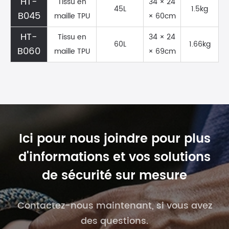
HT-
Tissu en
34 × 24
45L
1.5kg
B045
maille TPU
× 60cm
HT-
Tissu en
34 × 24
60L
1.66kg
B060
maille TPU
× 69cm
Ici pour nous joindre pour plus
d'informations et vos solutions
de sécurité sur mesure
Contactez-nous maintenant, si vous avez
des questions.