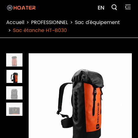

EN

Accueil
PROFESSIONNEL
Sac d'équipement
Sac étanche HT-B030