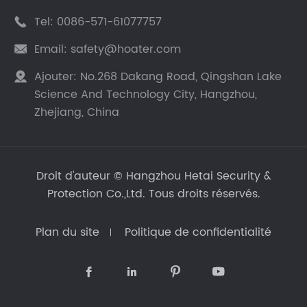
Tel:
0086-571-61077757

Email:
safety@hoater.com

Ajouter:
No.268 Dakang Road, Qingshan Lake

Science And Technology City, Hangzhou,
Zhejiang, China
Droit d'auteur ©
Hangzhou Hetai Security &
Protection Co.,Ltd.
Tous droits réservés.
Plan du site
Politique de confidentialité



