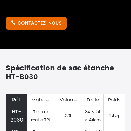
CONTACTEZ-NOUS

Spécification de sac étanche
HT-B030
Réf.
Matériel
Volume
Taille
Poids
HT-
Tissu en
34 × 24
30L
1.4kg
B030
maille TPU
× 44cm