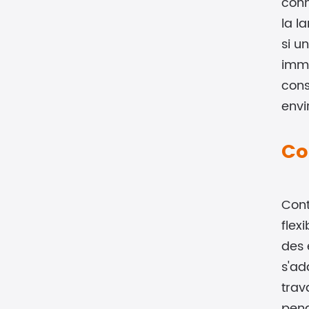
conn
la l
si u
immé
cons
envi
Co
Cont
flex
des 
s'ad
trav
pend