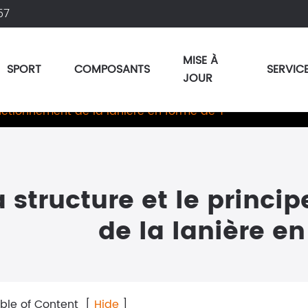
57
MISE À
SPORT
COMPOSANTS
SERVIC
JOUR
onctionnement de la lanière en forme de Y
a structure et le princ
de la lanière e
ble of Content
[
Hide
]