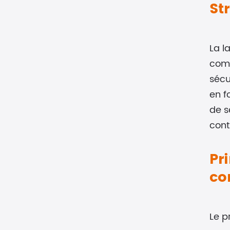
St
La l
comp
sécu
en f
de s
cont
Pr
co
Le p