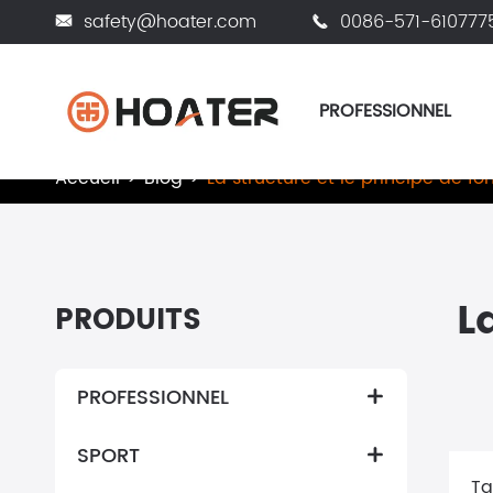
safety@hoater.com
0086-571-610777


PROFESSIONNEL
Accueil
Blog
La structure et le principe de f
L
PRODUITS
PROFESSIONNEL

SPORT

Ta