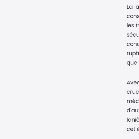
La l
cons
les 
sécu
conc
rupt
que 
Avec
cruc
méca
d'au
lani
cet 