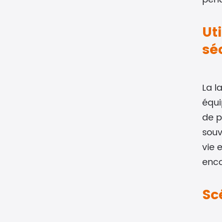
Ut
sé
La l
équi
de p
souv
vie 
enco
Sc