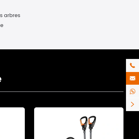
s arbres
de

e


