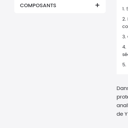
COMPOSANTS

1.
2.
co
3.
4.
sé
5.
Dans
prot
anal
de Y