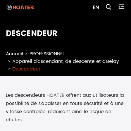

EN

DESCENDEUR
Accueil
PROFESSIONNEL
Appareil d'ascendant, de descente et d'Belay
Descendeur
Les descendeurs HOATER offrent aux utilisateurs la
possibilité de s'abaisser en toute sécurité et à une
vitesse contrôlée, réduisant ainsi le risque de
chutes.