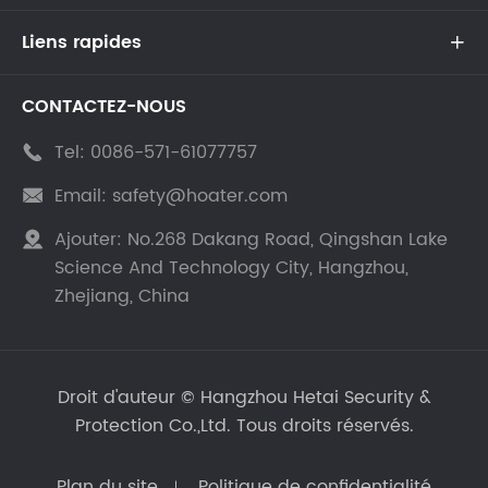
Liens rapides

CONTACTEZ-NOUS
Tel:
0086-571-61077757

Email:
safety@hoater.com

Ajouter:
No.268 Dakang Road, Qingshan Lake

Science And Technology City, Hangzhou,
Zhejiang, China
Droit d'auteur ©
Hangzhou Hetai Security &
Protection Co.,Ltd.
Tous droits réservés.
Plan du site
Politique de confidentialité