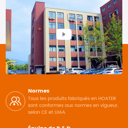

Normes
Tous les produits fabriqués en HOATER

sont conformes aux normes en vigueur,
selon CE et UIAA.