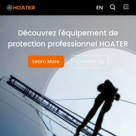

EN

Découvrez l'équipement de
protection professionnel HOATER
Learn More
Contact Us