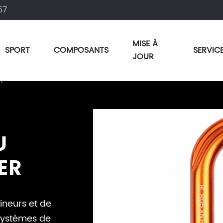
57
MISE À
SPORT
COMPOSANTS
SERVIC
JOUR
t
U
ER
neurs et de
 systèmes de