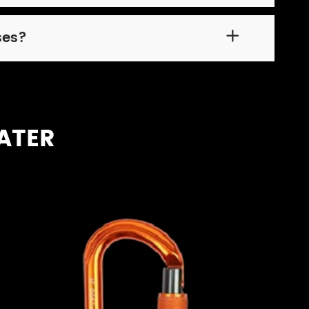
ses?

OATER