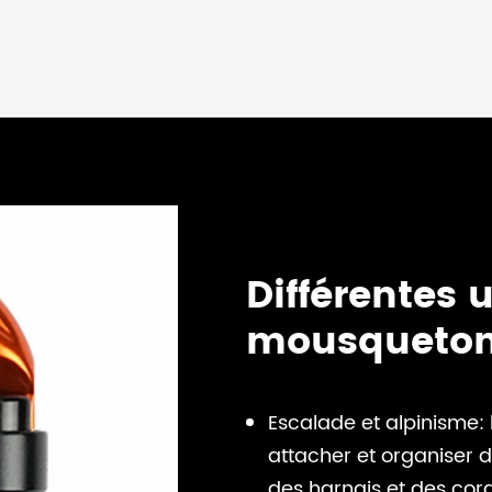
Différentes 
mousqueto
Escalade et alpinisme:
attacher et organiser
des harnais et des cor