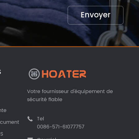
S
Votre fournisseur d'équipement de
sécurité fiable
nte
Tel

document
0086-571-61077757
US