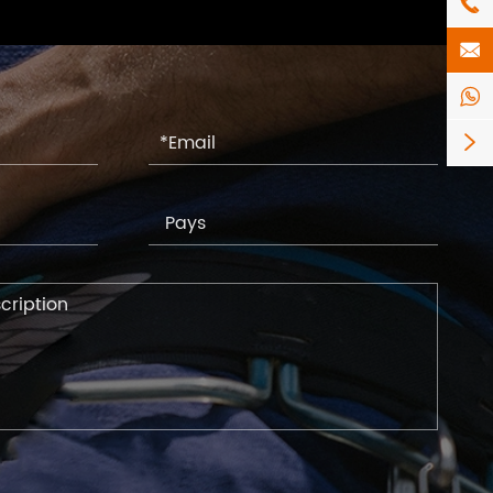



