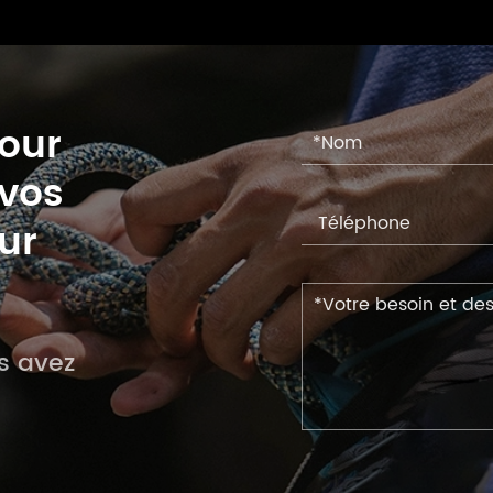
pour
 vos
ur
s avez