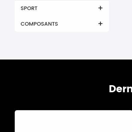
SPORT

COMPOSANTS

Dern