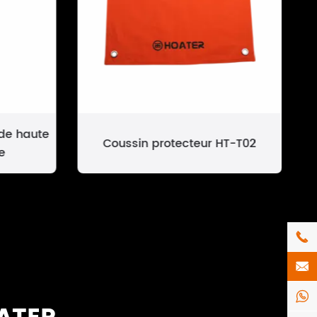
de haute
Coussin protecteur HT-T02
e


