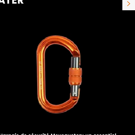
OATER
