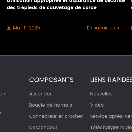
Utilisation appropriée et assurance de sécurité
des trépieds de sauvetage de corde
Mar 11, 2025
En savoir plus



COMPOSANTS
LIENS RAPIDE
ion
Ascender
Nouvelles
Boucle de harnais
Vidéo
é
Connecteur et crochet
Service après-ve
Descendeur
Télécharger le 