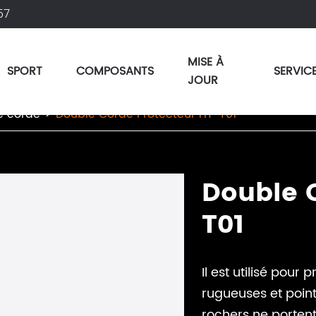
57
MISE À
SPORT
COMPOSANTS
SERVIC
JOUR
e corde
Double Corde Protecteur HT-T01
Double 
T01
Il est utilisé pour 
rugueuses et point
rochers ne portent