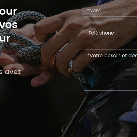
pour
 vos
ur
s avez