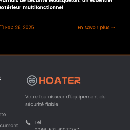
Harnais de sécurité Mousqueton: un essentiel
extérieur multifonctionnel
Feb 28, 2025
En savoir plus


S
Votre fournisseur d'équipement de
sécurité fiable
nte
Tel

document