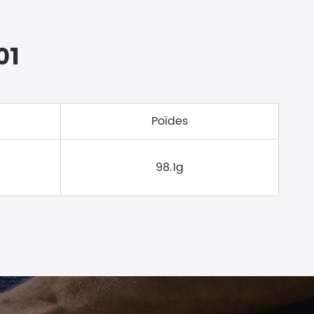
01
Poïdes
98.1g