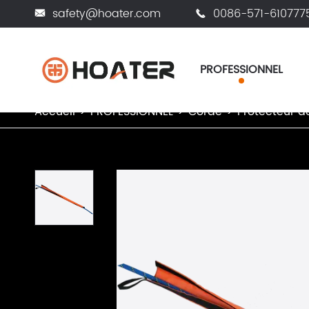
safety@hoater.com
0086-571-610777


PROFESSIONNEL
Accueil
PROFESSIONNEL
Corde
Protecteur d