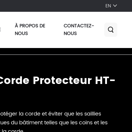
EN

À PROPOS DE
CONTACTEZ-
E

NOUS
NOUS
Corde Protecteur HT-
protéger la corde et éviter que les saillies
ues du bâtiment telles que les coins et les
 la corde.