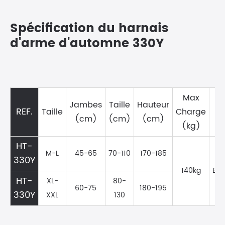
Spécification du harnais
d'arme d'automne 330Y
Max
Jambes
Taille
Hauteur
REF.
Taille
Charge
(cm)
(cm)
(cm)
(kg)
HT-
M-L
45-65
70-110
170-185
330Y
140kg
EN
HT-
XL-
80-
60-75
180-195
33
0Y
XXL
130